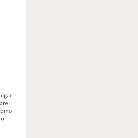
ulgar
obre
 como
do