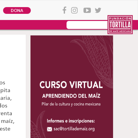
DONA
los
ápita
aria,
dos
renta
 maíz,
 este