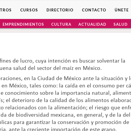
TROS
CURSOS
DIRECTORIO
CONTACTO
ÚNETE
EMPRENDIMIENTOS
CULTURA
ACTUALIDAD
SALUD
fines de lucro, cuya intención es buscar solventar la
buena salud del sector del maíz en México.
aciones, en la Ciudad de México ante la situación y 
 en México, tales como: la caída en el consumo per c
a de conocimiento sobre la importancia natural, aliment
ís; el deterioro de la calidad de los alimentos elabora
o relacionados con la alimentación; el riesgo que enf
ida de biodiversidad mexicana, en general, y de la del
públicas para garantizar la conservación y promoción de
ia, ante la creciente importación de este grano.